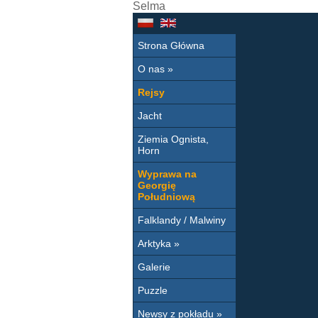
Selma
Strona Główna
O nas »
Rejsy
Jacht
Ziemia Ognista,
Horn
Wyprawa na
Georgię
Południową
Falklandy / Malwiny
Arktyka »
Galerie
Puzzle
Newsy z pokładu »