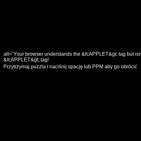
alt="Your browser understands the &lt;APPLET&gt; tag but isn'
&lt;APPLET&gt; tag!
Przytrzymaj puzzla i naciśnij spację lub PPM aby go obrócić