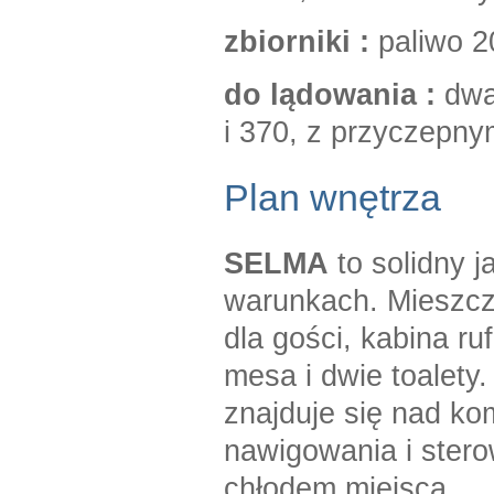
zbiorniki :
paliwo 2
do lądowania :
dwa
i 370, z przyczepny
Plan wnętrza
SELMA
to solidny j
warunkach. Mieszcz
dla gości, kabina ru
mesa i dwie toalety
znajduje się nad ko
nawigowania i stero
chłodem miejsca.