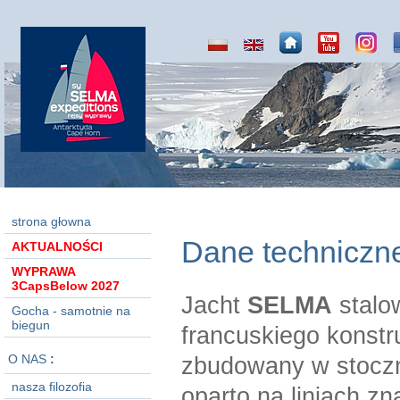
strona głowna
Dane techniczn
AKTUALNOŚCI
WYPRAWA
3CapsBelow 2027
Jacht
SELMA
stalo
Gocha - samotnie na
biegun
francuskiego konstr
O NAS
:
zbudowany w stoczni
nasza filozofia
oparto na liniach z