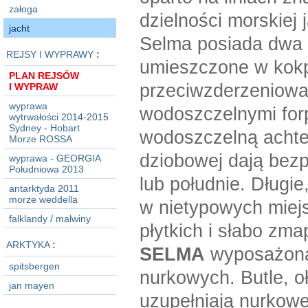
załoga
dzielności morskiej 
jacht
Selma posiada dwa 
REJSY I WYPRAWY
:
umieszczone w kokp
PLAN REJSÓW
przeciwzderzeniowa
I WYPRAW
wyprawa
wodoszczelnymi forp
wytrwałości 2014-2015
Sydney - Hobart
wodoszczelną achte
Morze ROSSA
dziobowej dają bezp
wyprawa - GEORGIA
Południowa 2013
lub południe. Długi
antarktyda 2011
morze weddella
w nietypowych miej
falklandy / malwiny
płytkich i słabo z
ARKTYKA
:
SELMA
wyposażona 
spitsbergen
nurkowych. Butle, o
jan mayen
uzupełniają nurkow