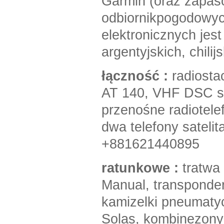
Garmin (oraz zapas
odbiornikpogodowyc
elektronicznych jes
argentyjskich, chilij
łączność :
radiosta
AT 140, VHF DSC s
przenośne radiotel
dwa telefony sateli
+881621440895
ratunkowe :
tratwa
Manual, transponde
kamizelki pneumaty
Solas, kombinezony